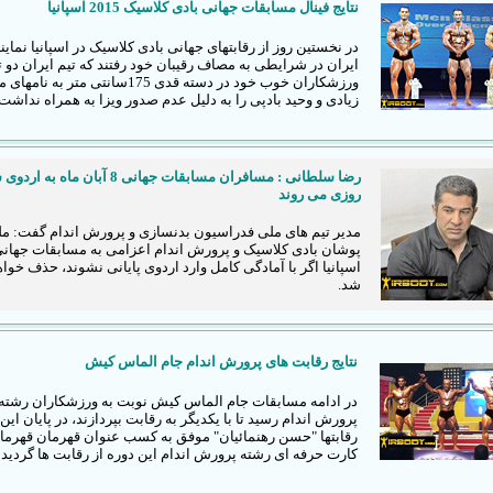
نتایج فینال مسابقات جهانی بادی کلاسیک 2015 اسپانیا
در نخستین روز از رقابتهای جهانی بادی کلاسیک در اسپانیا نماین
ایران در شرایطی به مصاف رقیبان خود رفتند که تیم ایران دو ت
ورزشکاران خوب خود در دسته قدی 175سانتی متر به نا
زیادی و وحید بادپی را به دلیل عدم صدور ویزا به همراه نداشت.
رضا سلطانی : مسافران مسابقات جهانی 8 آبان ماه ب
روزی می روند
مدیر تیم های ملی فدراسیون بدنسازی و پرورش اندام گفت: م
پوشان بادی کلاسیک و پرورش اندام اعزامی به مسابقات جهان
اسپانیا اگر با آمادگی کامل وارد اردوی پایانی نشوند، حذف خواه
شد.
نتایج رقابت های پرورش اندام جام الماس کیش
در ادامه مسابقات جام الماس کیش نوبت به ورزشکاران رشته
پرورش اندام رسید تا با یکدیگر به رقابت بپردازند، در پایان این
رقابتها "حسن رهنمائیان" موفق به کسب عنوان قهرمان قهرمان
کارت حرفه ای رشته پرورش اندام این دوره از رقابت ها گردید