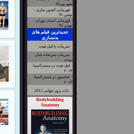
شهریور92
قهرمانی کشور ساری -
بهمن 91
قهرمانی استان تهران -
بهمن 91
جدیدترین فیلم های
بدنسازی
تمرینات پا فیل هیث
تمرینات سرشانه شان
رودن
فیل هیث در مسترالمپیا
۲۰۱۳
عباسپور در مسترالمپیا
۲۰۱۳
ذات پرور جهانی 2012
Bodybuilding
Anatomy