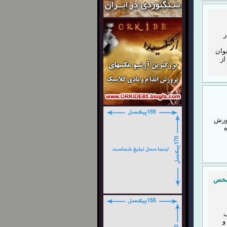
کار در
وان
از
رورش
یره
اعزام به مسابقات جهانی 2015 مشخص
ی
و