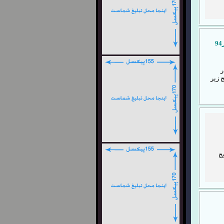
ر
 زیر
یج