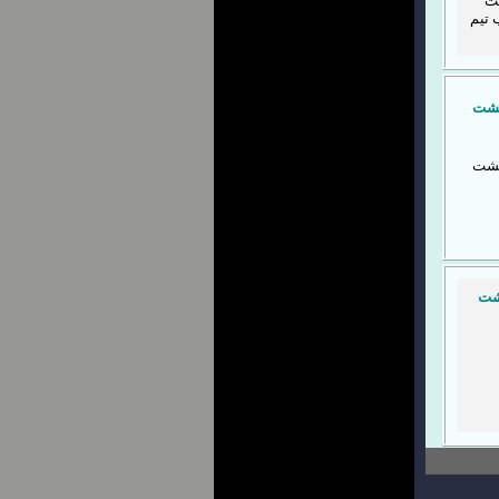
شت
 تیم
بهشت
بهشت
هشت