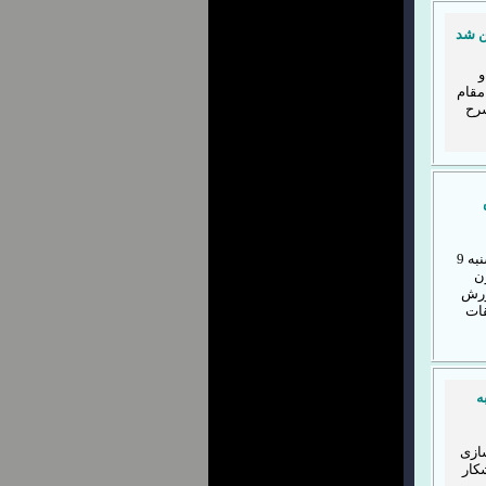
و
به کسب مقام
شرح
پس از پايان برگزاري جلسه بازبینی كميته فنی که امروز چهارشنبه 9
ن
ورش
قات
ه
سازی
ه پرورش اندام و 16 ورزشکار