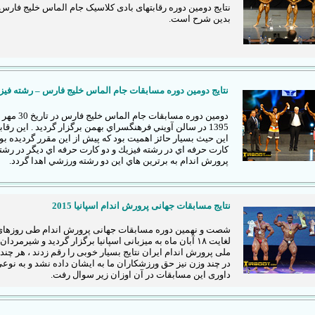
نتایج دومین دوره رقابتهای بادی کلاسیک جام الماس خلیج فارس
بدین شرح است.
نتايج دومين دوره مسابقات جام الماس خليج فارس – رشته فیز
دومين دوره مسابقات جام الماس خليج ف
1395 در سالن آويني فرهنگسراي بهمن برگزار گرديد . اين رقاب
اين حيث بسيار حائز اهميت بود كه پيش از اين مقرر گرديده بود
كارت حرفه اي در رشته فيزيك و دو كارت حرفه اي ديگر در رشت
پرورش اندام به برترين هاي اين دو رشته ورزشي اهدا گردد.
نتایج مسابقات جهانی پرورش اندام اسپانیا 2015
لغایت ۱۸ آبان ماه به میزبانی اسپانیا برگزار گردید و شیرمردان
ملی پرورش اندام ایران نتایج بسیار خوبی را رقم زدند ، هر چند 
در چند وزن نیز حق ورزشکاران ما به ایشان داده نشد و به نوع
داوری این مسابقات در آن اوزان زیر سوال رفت.