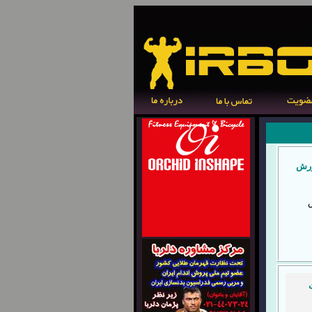
ورش
س