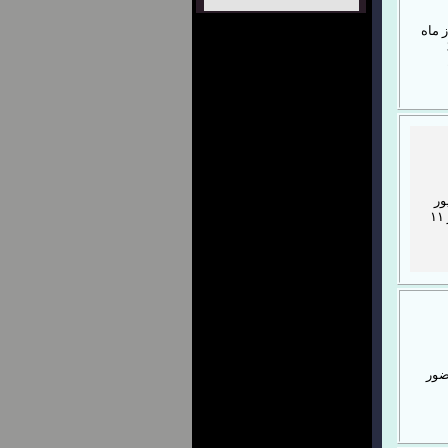
 ماه
ن 36
ور
ماه به میزبانی یاسوج و مسابقات پرورش اندام قهرمانی کشور ۱۱
با حضور