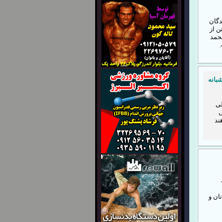
دگان
ن از
مهای محمد
ه اردوی شبانه
لی
ی
ند
ان و