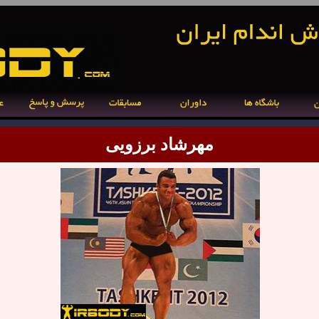
مهرشاد برزویی