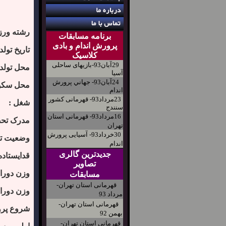
رشته ورز
برنامه مسابقات
پرورش اندام و بادی
تاریخ تولد 
کلاسیک
29آبان93-بازیهای ساحلی
محل تولد 
آسیا
24آبان93- جهاني پرورش
محل سکو
اندام
23مرداد93- قهرمانی کشور
شغل :
سنندج
16مرداد93- قهرمانی استان
مدرک تحص
تهران
30خرداد93- آسیایی پرورش
وضعیت تأ
اندام
جدیدترین گالری
قدایستاده 
تصاویر
وزن دورا
مسابقات
قهرمانی استان تهران-
وزن دورا
مرداد 93
قهرمانی استان تهران-
شروع پرو
بهمن 92
قهرمانی استان تهران-