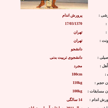
شی :
پرورش اندام
17/03/1370
:
:
تهران
نت :
تهران
دانشجو
یلی :
دانشجوی تربیت بدنی
هل :
مجرد
180cm
:
110kg
ن حجم :
100kg
ن مسابقات :
رش اندام :
14 سالگی