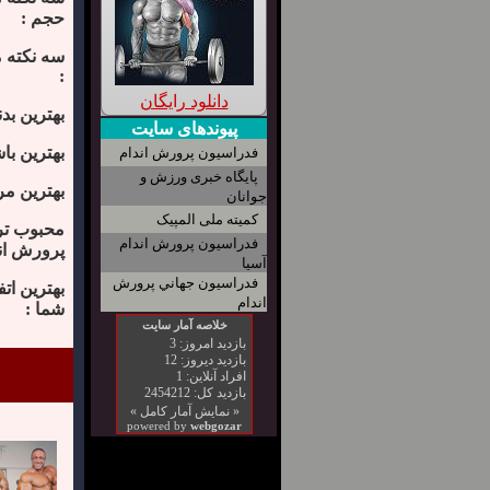
حجم :
سه نکته 
:
دانلود رایگان
بهترین بدن
پیوندهای سایت
بهترین باش
فدراسیون پرورش اندام
پایگاه خبری ورزش و
بهترین مر
جوانان
کمیته ملی المپیک
محبوب تر
فدراسیون پرورش اندام
پرورش اند
آسیا
فدراسیون جهاني پرورش
بهترین ات
اندام
شما :