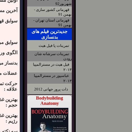
اولین مس
شهریور92
قهرمانی کشور ساری -
آخرین مس
بهمن 91
قهرمانی استان تهران -
سوابق قهر
بهمن 91
جدیدترین فیلم های
بدنسازی
سوابق مر
تمرینات پا فیل هیث
الگوی ور
تمرینات سرشانه شان
رودن
بدنساز مو
فیل هیث در مسترالمپیا
۲۰۱۳
عضلات مو
عباسپور در مسترالمپیا
۲۰۱۳
حرکت تمر
علاقه :
ذات پرور جهانی 2012
Bodybuilding
بهترین غذ
Anatomy
حجم :
بهترین غذ
رژیم :
سه نکته 