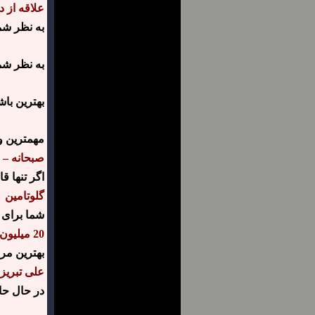
علاقه از 
به نظر شم
به نظر شم
بهترین باش
مهمترین و
صبحانه – ق
اگر تنها 
گلوتامین
شما برای 
20 میلیون
بهترین مرب
علی تبریزی سال 2011 و 2012 قهرمانی آسیا و از آن
در حال حا