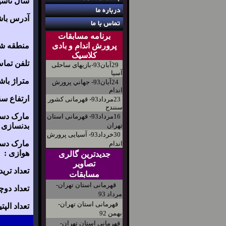
سال تأسی
آدرس باش
برنامه مسابقات
پرورش اندام و بادی
منطقه شه
کلاسیک
تلفن تما
29آبان93-بازیهای ساحلی
آسیا
متراژ باش
24آبان93- جهاني پرورش
اندام
ارتفاع س
23مرداد93- قهرمانی کشور
سنندج
مارک دست
16مرداد93- قهرمانی استان
تهران
بدنسازی :
30خرداد93- آسیایی پرورش
مارک دست
اندام
هوازی :
جدیدترین گالری
تصاویر
تعداد ترید
مسابقات
قهرمانی استان تهران-
تعداد دوچ
مرداد 93
قهرمانی استان تهران-
تعداد الپت
بهمن 92
قهرمانی استان تهران-