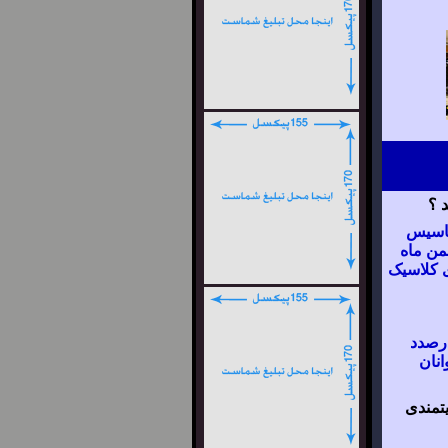
 ؟
تاسیس
من ماه
دی کلاسیک
درصدد
انان
تمندی