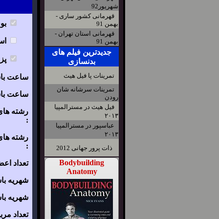
شهریور92
قهرمانی کشور ساری -
بو
بهمن 91
قهرمانی استان تهران -
اس
بهمن 91
جدیدترین فیلم های
پز
بدنسازی
تمرینات پا فیل هیث
ساعت باشگ
تمرینات سرشانه شان
ساعت باشگ
رودن
فیل هیث در مسترالمپیا
رشته های
۲۰۱۳
:
عباسپور در مسترالمپیا
۲۰۱۳
رشته های
:
ذات پرور جهانی 2012
Bodybuilding
تعداد اعضا
Anatomy
شهریه باش
شهریه باش
تعداد مربی