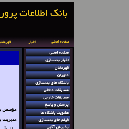
مؤسس باش
مدیریت با