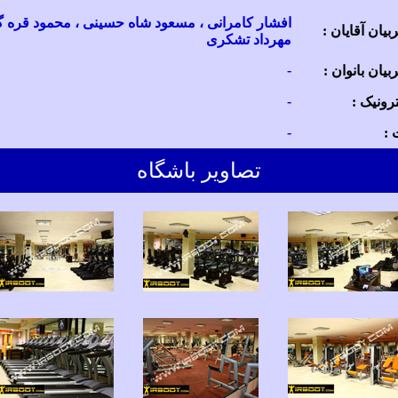
افشار کامرانی ، مسعود شاه حسینی ، محمود قره گو
یان آقایان :
مهرداد تشکری
-
یان بانوان :
-
رونیک :
-
:
تصاویر باشگاه