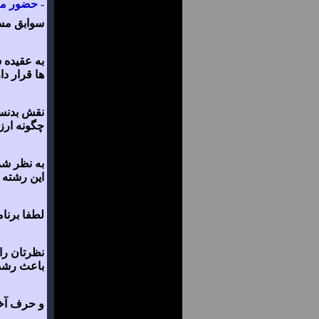
- حضور مد
سوابق مسا
به عقیده 
ها قرار دا
نقش بدنسا
چگونه ارز
به نظر شم
این رشته 
لطفا برنام
نظرتان را 
باعث رشد 
و حرف آخ