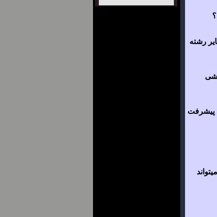
؟
یر رشته
زشی
ت پیشرفت
یتواند