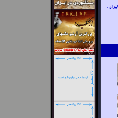
زلو ،