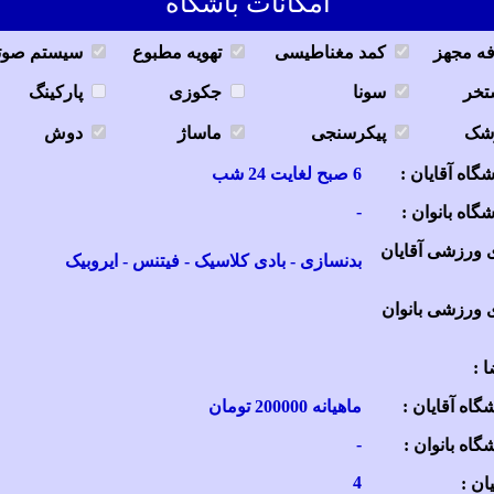
امکانات باشگاه
فه مجهز
کمد مغناطیسی
تهویه مطبوع
سیستم صوت
تخر
سونا
جکوزی
پارکینگ
شک
پیکرسنجی
ماساژ
دوش
اه آقایان :
6 صبح لغایت 24 شب
-
اه بانوان :
 ورزشی آقایان
بدنسازی - بادی کلاسیک - فیتنس - ایروبیک
 ورزشی بانوان
 :
گاه آقایان :
ماهیانه 200000 تومان
-
گاه بانوان :
4
ان :