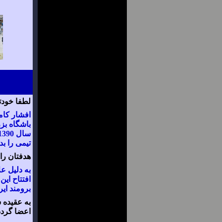
لطفا خودتا
افشار کام
باشگاه بز
تیمی را ب
هدفتان را
به دلیل ع
افتتاح این
برومند ایر
به عقیده 
اعضا گردد