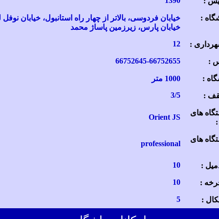
1390
س :
گاه :
خیابان فردوسی، بالاتر از چهار راه استانبول، خیابان نوفل ل
خیابان پارس، زیرزمین پاساژ محمد
12
رداری :
66752645-66752655
س :
گاه :
1000 متر
3/5
قف :
گاه های
Orient JS
گاه های
professional
10
میل :
10
رخه :
5
یکال :